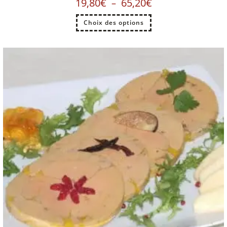
19,80
€
65,20
€
–
Choix des options