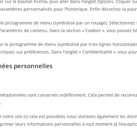
z sur le bouton Firefox, puis aller dans l’onglet Options. Cliquer sur
 paramètres personnalisés pour l’historique. Enfin décochez-la pour
ur le pictogramme de menu (symbolisé par un rouage). Sélectionnez 
r Paramètres de contenu. Dans la section « Cookies », vous pouvez b
r le pictogramme de menu (symbolisé par trois lignes horizontales)
cliquez sur préférences. Dans l’onglet « Confidentialité », vous pou
nnées personnelles
s métadonnées sont conservés indéfiniment. Cela permet de recon
.
 sur notre site (si cela est possible), nous stockons également les d
upprimer leurs informations personnelles à tout moment (à l’exceptio