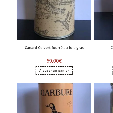
Canard Colvert fourré au foie gras
C
69,00
€
Ajouter au panier