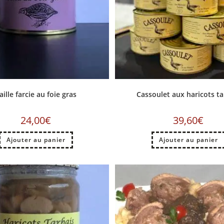
aille farcie au foie gras
Cassoulet aux haricots ta
24,00
€
39,60
€
Ajouter au panier
Ajouter au panier