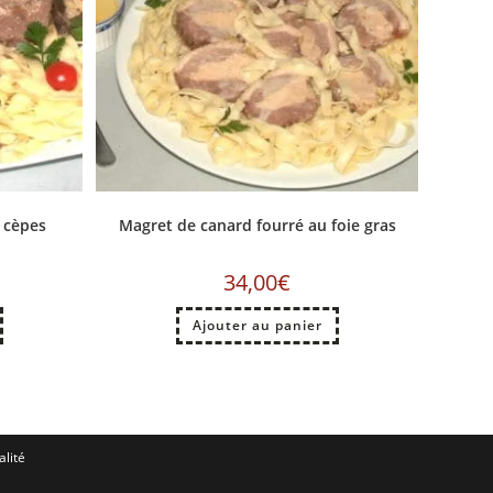
 cèpes
Magret de canard fourré au foie gras
34,00
€
Ajouter au panier
alité