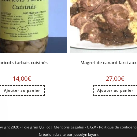
aricots tarbais cuisinés
Magret de canard farci aux
14,00
€
27,00
€
Ajouter au panier
Ajouter au panier
right 2026 - Foie gras Quillot |
Mentions Légales
-
C.G.V
-
Politique de confidenti
Création du site par
Josselyn Jayant