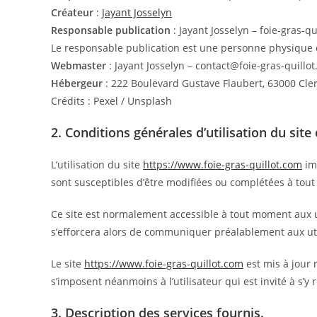
Créateur
:
Jayant Josselyn
Responsable publication
: Jayant Josselyn – foie-gras-
Le responsable publication est une personne physique
Webmaster
: Jayant Josselyn – contact@foie-gras-quillo
Hébergeur
: 222 Boulevard Gustave Flaubert, 63000 Cl
Crédits : Pexel / Unsplash
2. Conditions générales d’utilisation du site
L’utilisation du site
https://www.foie-gras-quillot.com
imp
sont susceptibles d’être modifiées ou complétées à tout
Ce site est normalement accessible à tout moment aux ut
s’efforcera alors de communiquer préalablement aux util
Le site
https://www.foie-gras-quillot.com
est mis à jour 
s’imposent néanmoins à l’utilisateur qui est invité à s’y
3. Description des services fournis.