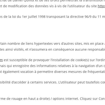
hat de Daniel Quillot et de ses droits permettrait la transmission 
 de modification des données vis à vis de l’utilisateur du site
http
 de la loi du 1er juillet 1998 transposant la directive 96/9 du 11 m
tain nombre de liens hypertextes vers d’autres sites, mis en place 
 sites ainsi visités, et n’assumera en conséquence aucune responsabil
om
est susceptible de provoquer l’installation de cookie(s) sur l’ordin
ur, mais qui enregistre des informations relatives à la navigation d’u
et ont également vocation à permettre diverses mesures de fréquentat
ssibilité d’accéder à certains services. L’utilisateur peut toutefois
me de rouage en haut a droite) / options internet. Cliquez sur Conf