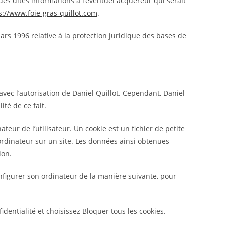
des dites informations à l’éventuel acquéreur qui serait
s://www.foie-gras-quillot.com
.
ars 1996 relative à la protection juridique des bases de
avec l’autorisation de Daniel Quillot. Cependant, Daniel
ité de ce fait.
ateur de l’utilisateur. Un cookie est un fichier de petite
n ordinateur sur un site. Les données ainsi obtenues
ion.
 configurer son ordinateur de la manière suivante, pour
identialité et choisissez Bloquer tous les cookies.