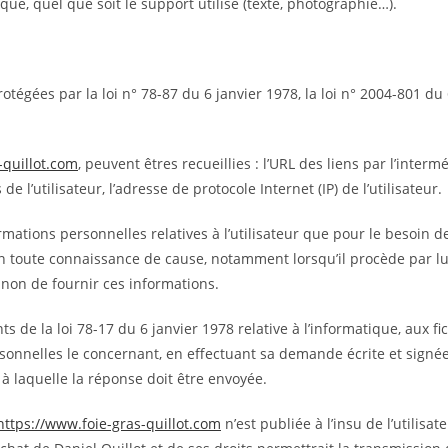
que, quel que soit le support utilisé (texte, photographie…).
gées par la loi n° 78-87 du 6 janvier 1978, la loi n° 2004-801 du 6 
-quillot.com
, peuvent êtres recueillies : l’URL des liens par l’interm
 de l’utilisateur, l’adresse de protocole Internet (IP) de l’utilisateur.
rmations personnelles relatives à l’utilisateur que pour le besoin d
en toute connaissance de cause, notamment lorsqu’il procède par lui-
 non de fournir ces informations.
de la loi 78-17 du 6 janvier 1978 relative à l’informatique, aux fich
ersonnelles le concernant, en effectuant sa demande écrite et signé
e à laquelle la réponse doit être envoyée.
https://www.foie-gras-quillot.com
n’est publiée à l’insu de l’utilis