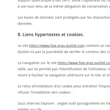
support quelconque à des tiers. Seule l’hypothèse du rac
à son tour tenu de la même obligation de conservation et
Les bases de données sont protégées par les dispositions
données.
8. Liens hypertextes et cookies.
Le site
https://www.foie-gras-quillot.com
contient un cer
Quillot n’a pas la possibilité de vérifier le contenu des
La navigation sur le site
https://www.foie-gras-quillot.c
taille, qui ne permet pas l’identification de l’utilisate
visent à faciliter la navigation ultérieure sur le site, 
Le refus d’installation d’un cookie peut entraîner l’impo
refuser l’installation des cookies :
Sous Internet Explorer : onglet outil (pictogramme en for
Validez sur Ok.